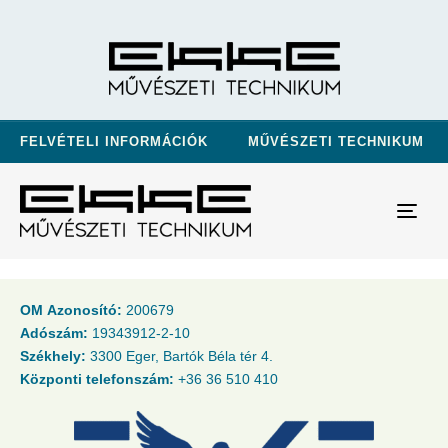
FELVÉTELI INFORMÁCIÓK
MŰVÉSZETI TECHNIKUM
Tog
navi
OM Azonosító:
200679
Adószám:
19343912-2-10
Székhely:
3300 Eger, Bartók Béla tér 4.
Központi telefonszám:
+36 36 510 410