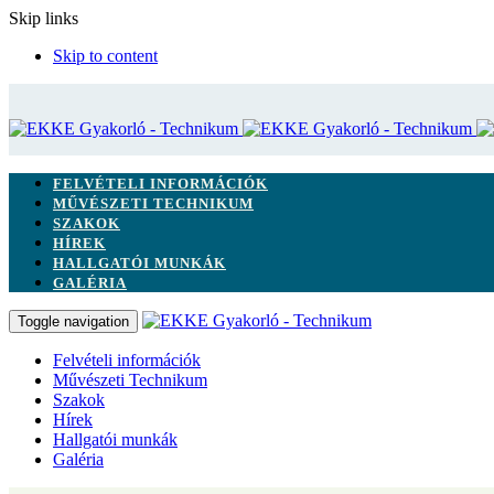
Skip links
Skip to content
FELVÉTELI INFORMÁCIÓK
MŰVÉSZETI TECHNIKUM
SZAKOK
HÍREK
HALLGATÓI MUNKÁK
GALÉRIA
Toggle navigation
Felvételi információk
Művészeti Technikum
Szakok
Hírek
Hallgatói munkák
Galéria