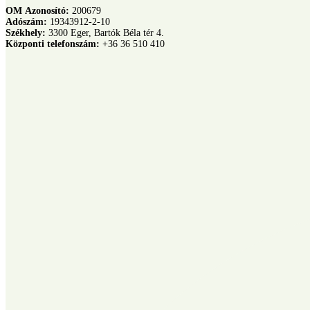
OM Azonosító:
200679
Adószám:
19343912-2-10
Székhely:
3300 Eger, Bartók Béla tér 4.
Központi telefonszám:
+36 36 510 410